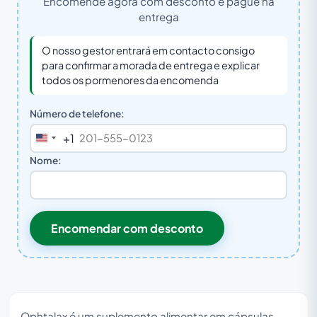
Encomende agora com desconto e pague na
entrega
O nosso gestor entrará em contacto consigo
para confirmar a morada de entrega e explicar
todos os pormenores da encomenda
Número de telefone:
+1
United
States
Nome:
+1
Encomendar com desconto
Ophtalax é um suplemento alimentar em cápsulas