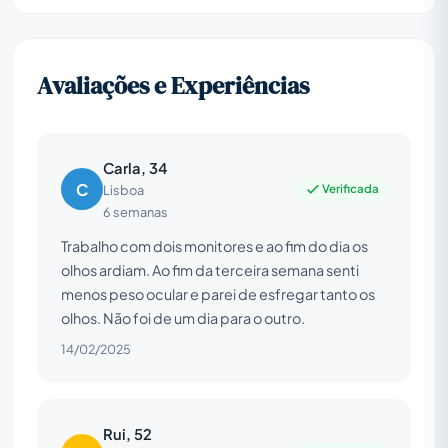
Avaliações e Experiências
Carla, 34
C
Verificada
Lisboa
6 semanas
Trabalho com dois monitores e ao fim do dia os
olhos ardiam. Ao fim da terceira semana senti
menos peso ocular e parei de esfregar tanto os
olhos. Não foi de um dia para o outro.
14/02/2025
Rui, 52