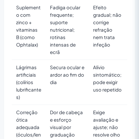
Suplement
Fadiga ocular
Efeito
o com
frequente;
gradual; não
zinco +
suporte
corrige
vitaminas
nutricional;
refração
B (como
rotinas
nem trata
Ophtalax)
intensas de
infeção
ecrã
Lágrimas
Secura ocular e
Alívio
artificiais
ardor ao fim do
sintomático;
(colírios
dia
pode exigir
lubrificante
uso repetido
s)
Correção
Dor de cabeça
Exige
ótica
e esforço
avaliação e
adequada
visual por
ajuste; não
(óculos/len
graduação
resolve olho