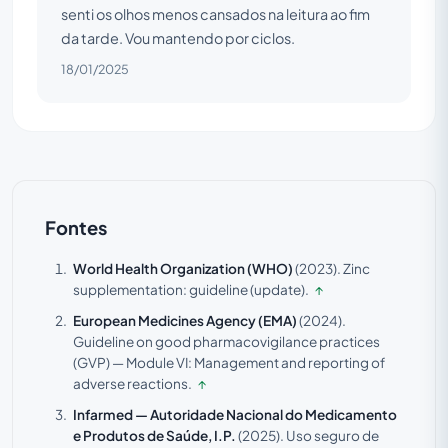
senti os olhos menos cansados na leitura ao fim
da tarde. Vou mantendo por ciclos.
18/01/2025
Fontes
World Health Organization (WHO)
(2023).
Zinc
supplementation: guideline (update).
↑
European Medicines Agency (EMA)
(2024).
Guideline on good pharmacovigilance practices
(GVP) — Module VI: Management and reporting of
adverse reactions.
↑
Infarmed — Autoridade Nacional do Medicamento
e Produtos de Saúde, I.P.
(2025).
Uso seguro de