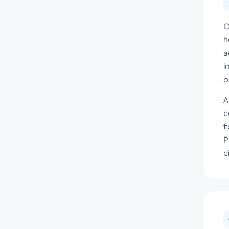
O
h
a
i
o
A
c
f
P
c