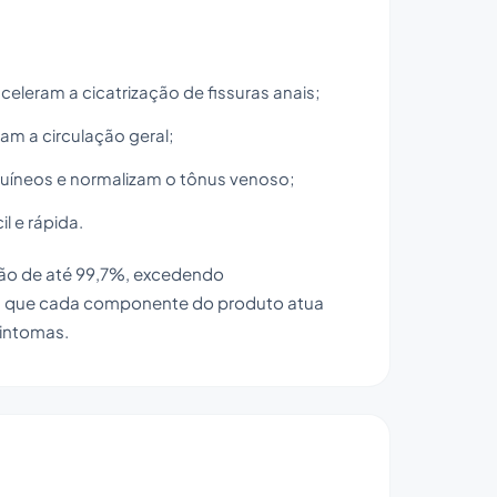
eleram a cicatrização de fissuras anais;
am a circulação geral;
guíneos e normalizam o tônus venoso;
l e rápida.
ção de até 99,7%, excedendo
ica que cada componente do produto atua
sintomas.