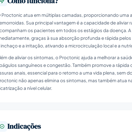
Como funciona?
 Proctonic atua em múltiplas camadas, proporcionando uma
emorroidas. Sua principal vantagem é a capacidade de aliviar
companham os pacientes em todos os estágios da doença. A a
mediatamente, graças à sua absorção profunda e rápida pelos te
 inchaço e a irritação, ativando a microcirculação local e a nutr
lém de aliviar os sintomas, o Proctonic ajuda a melhorar a saú
oágulos sanguíneos e congestão. Também promove a rápida ci
issuras anais, essencial para o retorno a uma vida plena, sem 
roctonic não apenas elimina os sintomas, mas também atua 
icatrização a nível celular.
Indicações