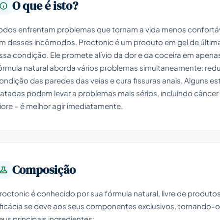
O que é isto?
odos enfrentam problemas que tornam a vida menos confortáv
m desses incômodos. Proctonic é um produto em gel de últim
ssa condição. Ele promete alívio da dor e da coceira em apena
órmula natural aborda vários problemas simultaneamente: red
ondição das paredes das veias e cura fissuras anais. Alguns
ratadas podem levar a problemas mais sérios, incluindo câncer
iore – é melhor agir imediatamente.
Composição
roctonic é conhecido por sua fórmula natural, livre de produt
ficácia se deve aos seus componentes exclusivos, tornando-o 
eus principais ingredientes: