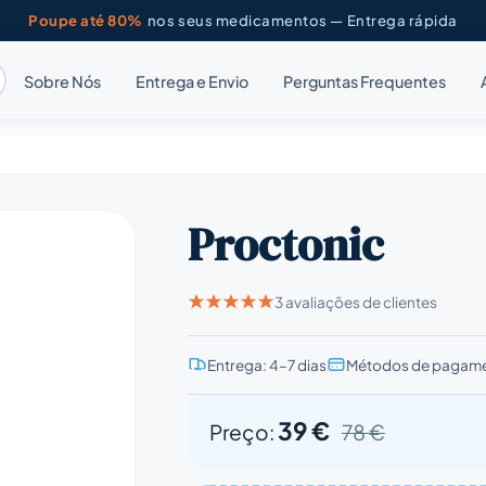
Poupe até 80%
nos seus medicamentos — Entrega rápida
Sobre Nós
Entrega e Envio
Perguntas Frequentes
Proctonic
3 avaliações de clientes
Entrega: 4–7 dias
Métodos de pagame
39 €
Preço:
78 €