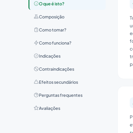
O que é isto?
Composição
T
u
Como tomar?
e
f
Como funciona?
c
Indicações
t
p
Contraindicações
Efeitos secundários
Perguntas frequentes
Avaliações
P
e
s