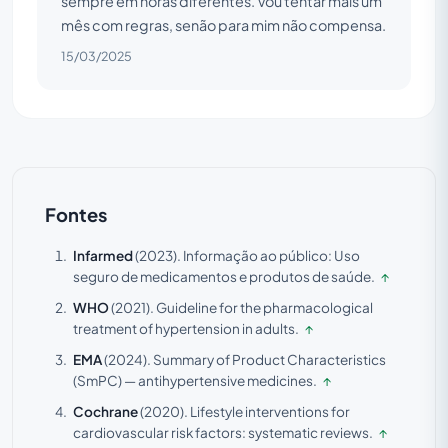
sempre em horas diferentes. Vou tentar mais um
mês com regras, senão para mim não compensa.
15/03/2025
Fontes
Infarmed
(2023).
Informação ao público: Uso
seguro de medicamentos e produtos de saúde.
↑
WHO
(2021).
Guideline for the pharmacological
treatment of hypertension in adults.
↑
EMA
(2024).
Summary of Product Characteristics
(SmPC) — antihypertensive medicines.
↑
Cochrane
(2020).
Lifestyle interventions for
cardiovascular risk factors: systematic reviews.
↑