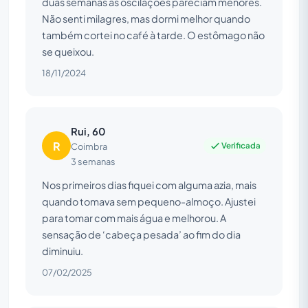
duas semanas as oscilações pareciam menores.
Não senti milagres, mas dormi melhor quando
também cortei no café à tarde. O estômago não
se queixou.
18/11/2024
Rui, 60
R
Verificada
Coimbra
3 semanas
Nos primeiros dias fiquei com alguma azia, mais
quando tomava sem pequeno-almoço. Ajustei
para tomar com mais água e melhorou. A
sensação de ‘cabeça pesada’ ao fim do dia
diminuiu.
07/02/2025