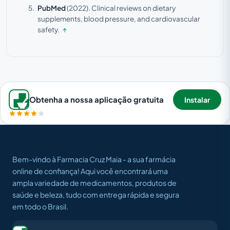
PubMed
(2022).
Clinical reviews on dietary
supplements, blood pressure, and cardiovascular
safety.
↑
Obtenha a nossa aplicação gratuita
Instalar
Bem-vindo à Farmacia Cruz Maia - a sua farmácia
online de confiança! Aqui você encontrará uma
ampla variedade de medicamentos, produtos de
saúde e beleza, tudo com entrega rápida e segura
em todo o Brasil.