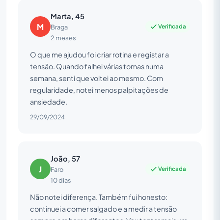
Marta, 45
M
Verificada
Braga
2 meses
O que me ajudou foi criar rotina e registar a
tensão. Quando falhei várias tomas numa
semana, senti que voltei ao mesmo. Com
regularidade, notei menos palpitações de
ansiedade.
29/09/2024
João, 57
J
Verificada
Faro
10 dias
Não notei diferença. Também fui honesto:
continuei a comer salgado e a medir a tensão