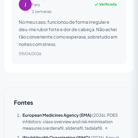
J
Verificada
Faro
2 semanas
No meu caso, funcionou de forma irregular e
deu-me rubor forte e dor de cabeça. Não achei
tão conveniente como esperava, sobretudo em
noites com stress.
09/04/2026
Fontes
European Medicines Agency (EMA)
(2026).
PDE5
inhibitors: class overview and risk minimisation
measures (vardenafil, sildenafil, tadalafil).
↑
World Health Organization (WHO)
(2026).
Sexual