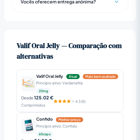
Vocês oferecem entrega anónima?
Valif Oral Jelly — Comparação com
alternativas
Valif Oral Jelly
Atual
Mais bem avaliado
Princípio ativo: Vardenafila
20mg
125.02 €
Desde
4.3 (5)
Comprimidos
Confido
Melhor preço
Princípio ativo: Confido
60caps