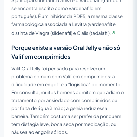
A principal substância ativa é o Vardenafil (também
se encontra escrito como vardenafilo em
português). É um inibidor da PDE5, a mesma classe
farmacológica associada a Levitra (vardenafil) e
[1]
distinta de Viagra (sildenafil) e Cialis (tadalafil).
Porque existe a versão Oral Jelly e não só
Valif em comprimidos
Valif Oral Jelly foi pensado para resolver um
problema comum com Valif em comprimidos: a
dificuldade em engolir e a “logística” do momento.
Em consulta, muitos homens admitem que adiam o
tratamento por ansiedade com comprimidos ou
por falta de água à mão; a geleia reduz essa
barreira. Também costuma ser preferida por quem
tem disfagia leve, boca seca por medicação, ou
náusea ao engolir sólidos.