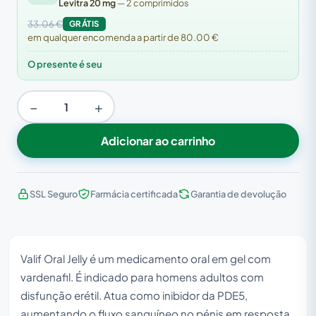
Levitra 20 mg
— 2 comprimidos
33.06 €
GRÁTIS
em qualquer encomenda a partir de 80.00 €
O presente é seu
−
+
Adicionar ao carrinho
SSL Seguro
Farmácia certificada
Garantia de devolução
Valif Oral Jelly é um medicamento oral em gel com
vardenafil. É indicado para homens adultos com
disfunção erétil. Atua como inibidor da PDE5,
aumentando o fluxo sanguíneo no pénis em resposta