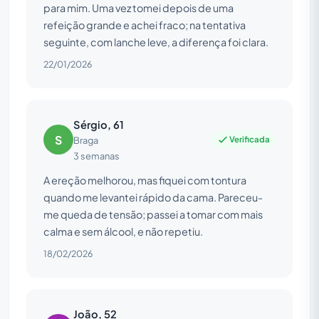
para mim. Uma vez tomei depois de uma
refeição grande e achei fraco; na tentativa
seguinte, com lanche leve, a diferença foi clara.
22/01/2026
Sérgio, 61
S
Verificada
Braga
3 semanas
A ereção melhorou, mas fiquei com tontura
quando me levantei rápido da cama. Pareceu-
me queda de tensão; passei a tomar com mais
calma e sem álcool, e não repetiu.
18/02/2026
João, 52