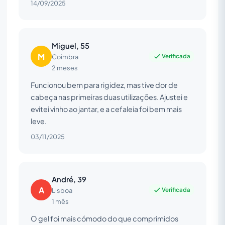
14/09/2025
Miguel, 55
M
Verificada
Coimbra
2 meses
Funcionou bem para rigidez, mas tive dor de
cabeça nas primeiras duas utilizações. Ajustei e
evitei vinho ao jantar, e a cefaleia foi bem mais
leve.
03/11/2025
André, 39
A
Verificada
Lisboa
1 mês
O gel foi mais cómodo do que comprimidos