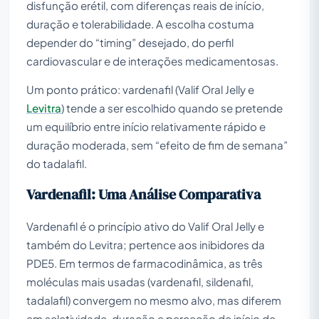
disfunção erétil, com diferenças reais de início,
duração e tolerabilidade. A escolha costuma
depender do “timing” desejado, do perfil
cardiovascular e de interações medicamentosas.
Um ponto prático: vardenafil (Valif Oral Jelly e
Levitra
) tende a ser escolhido quando se pretende
um equilíbrio entre início relativamente rápido e
duração moderada, sem “efeito de fim de semana”
do tadalafil.
Vardenafil: Uma Análise Comparativa
Vardenafil é o princípio ativo do Valif Oral Jelly e
também do Levitra; pertence aos inibidores da
PDE5. Em termos de farmacodinâmica, as três
moléculas mais usadas (vardenafil, sildenafil,
tadalafil) convergem no mesmo alvo, mas diferem
em seletividade, duração e perceção de início de