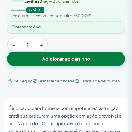
Levitra 20 mg
— 2 comprimidos
33.06 €
GRÁTIS
em qualquer encomenda a partir de 80.00 €
O presente é seu
−
+
Adicionar ao carrinho
SSL Seguro
Farmácia certificada
Garantia de devolução
É indicado para homens com impotência/disfunção
erétil que procuram uma opção com ação previsível e
uso “a pedido”. O princípio ativo é o mesmo do
sildenafil usado em várias terapêuticas aprovadas na