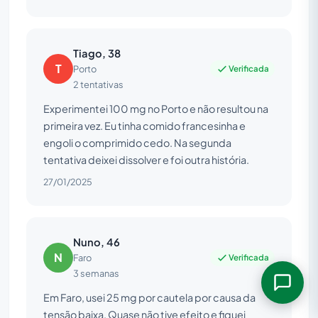
Tiago, 38
T
Verificada
Porto
2 tentativas
Experimentei 100 mg no Porto e não resultou na
primeira vez. Eu tinha comido francesinha e
engoli o comprimido cedo. Na segunda
tentativa deixei dissolver e foi outra história.
27/01/2025
Nuno, 46
N
Verificada
Faro
3 semanas
Em Faro, usei 25 mg por cautela por causa da
tensão baixa. Quase não tive efeito e fiquei