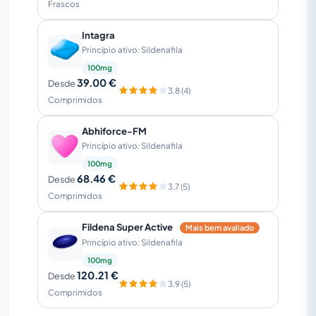
Frascos
Intagra
Princípio ativo: Sildenafila
100mg
39.00 €
Desde
3.8 (4)
Comprimidos
Abhiforce-FM
Princípio ativo: Sildenafila
100mg
68.46 €
Desde
3.7 (5)
Comprimidos
Fildena Super Active
Mais bem avaliado
Princípio ativo: Sildenafila
100mg
120.21 €
Desde
3.9 (5)
Comprimidos