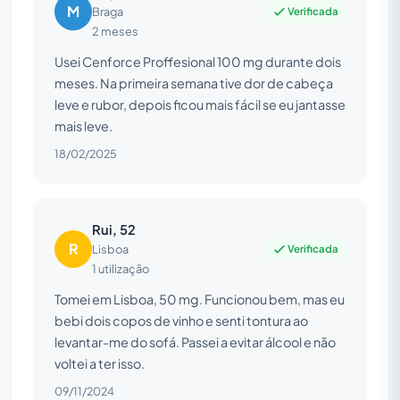
M
Verificada
Braga
2 meses
Usei Cenforce Proffesional 100 mg durante dois
meses. Na primeira semana tive dor de cabeça
leve e rubor, depois ficou mais fácil se eu jantasse
mais leve.
18/02/2025
Rui, 52
R
Verificada
Lisboa
1 utilização
Tomei em Lisboa, 50 mg. Funcionou bem, mas eu
bebi dois copos de vinho e senti tontura ao
levantar-me do sofá. Passei a evitar álcool e não
voltei a ter isso.
09/11/2024