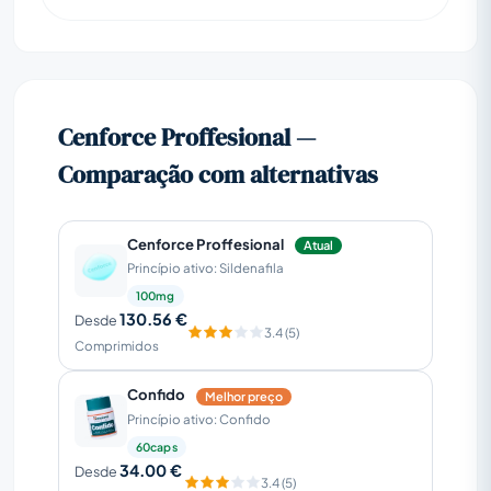
Cenforce Proffesional —
Comparação com alternativas
Cenforce Proffesional
Atual
Princípio ativo: Sildenafila
100mg
130.56 €
Desde
3.4 (5)
Comprimidos
Confido
Melhor preço
Princípio ativo: Confido
60caps
34.00 €
Desde
3.4 (5)